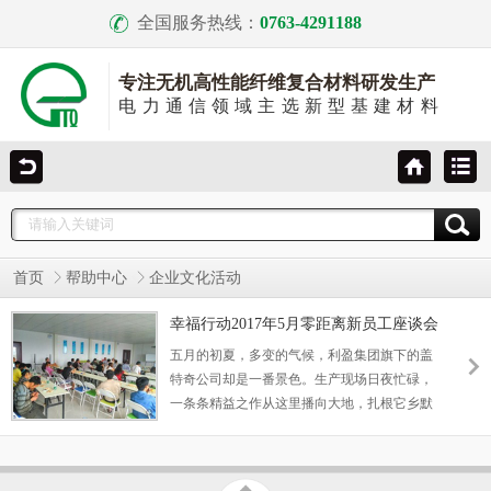
全国服务热线：
0763-4291188
专注无机高性能纤维复合材料研发生产
电力通信领域主选新型基建材料
首页
帮助中心
企业文化活动
幸福行动2017年5月零距离新员工座谈会
五月的初夏，多变的气候，利盈集团旗下的盖
特奇公司却是一番景色。生产现场日夜忙碌，
一条条精益之作从这里播向大地，扎根它乡默
默坚守。一根根电杆系连着共创、共享的天下
同路人，携手在共利共赢道路上奔跑着、奔跑
着……