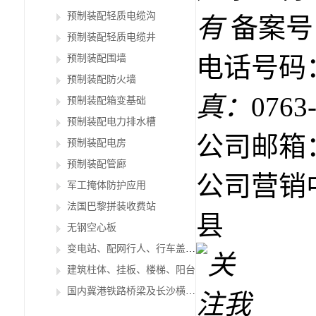
预制装配轻质电缆沟
有
备案号
预制装配轻质电缆井
电话号码：
预制装配围墙
预制装配防火墙
真：
0763
预制装配箱变基础
预制装配电力排水槽
公司邮箱：g
预制装配电房
预制装配管廊
公司营销
军工掩体防护应用
法国巴黎拼装收费站
县
无钢空心板
变电站、配网行人、行车盖板及支架
建筑柱体、挂板、楼梯、阳台
国内冀港铁路桥梁及长沙横四路行车桥