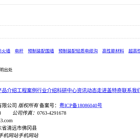
防火墙
电杆
预制装配围墙
预制装配轻质电缆沟
高性能材料
超高
明出处
产品介绍
工程案例
行业介绍
科研中心
资讯动态
走进盖特奇
联系我
有限公司
版权所有
备案号：
粤ICP备18086040号
1188
公司传真：
0763-4291678
.com
东省清远市佛冈县
手机网站