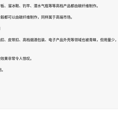
滑雪板、溜冰鞋、钓竿、潜水气瓶等等高档产品都由碳纤维制作。
轮毂都可以由碳纤维制作，同样属于高端市场。
用
、袖扣、皮带扣、高档烟酒包装、电子产品外壳等领域也被青睐，但用量少
的效果非常令人惊叹。
用。