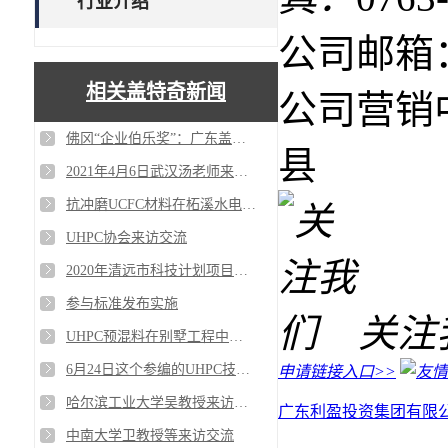
行业介绍
公司邮箱：g
相关盖特奇新闻
公司营销
佛冈“企业伯乐奖”：广东盖特奇新材料科技有限公司
县
2021年4月6日武汉汤老师来访交流
抗冲磨UCFC材料在柘溪水电站维修应用
UHPC协会来访交流
2020年清远市科技计划项目立项
参与标准发布实施
关注
UHPC预混料在别墅工程中应用
6月24日这个参编的UHPC技术要求标准在上海进行送审审查
申请链接入口>>
哈尔滨工业大学吴教授来访盖特奇开展超高性能混凝土及其预制件技术的创新交流
广东利盈投资集团有限
中南大学卫教授等来访交流